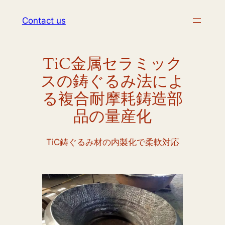
内
Contact us
容
を
ス
TiC金属セラミック
キ
ッ
スの鋳ぐるみ法によ
プ
る複合耐摩耗鋳造部
品の量産化
TiC鋳ぐるみ材の内製化で柔軟対応